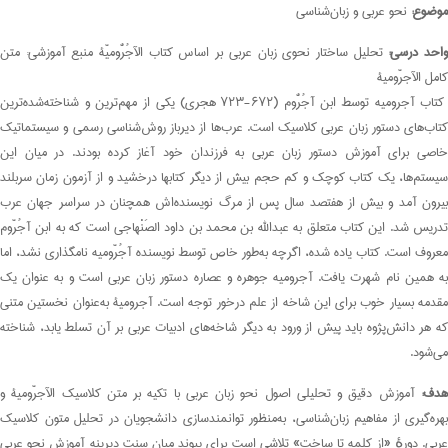
موضوع:
نحو عربی و زبان‌شناسی
احد درسی:
تحلیل ساختار نحوی زبان عربی بر اساس کتاب الآجُرُّومیّة منبع آموزشی: متن
کامل الآجرّومیة
کتاب آجرومیه توسط ابن آجُرُّوم (۶۷۲-۷۲۳ هجری) یکی از مهم‌ترین و شناخته‌شده‌ترین
کتاب‌های دستور زبان عربی کلاسیک است. عرب‌ها از دیرباز روش‌شناسی رسمی و سیستماتیک
خاصی برای آموزش دستور زبان عربی به فرزندان خود آغاز کرده بودند. در میان این
سیستم‌ها، یک کتاب کوچک و کم حجم بیش از دیگر کتابها درخشید و از آزمون زمان سربلند
بیرون آمد و بیش از هفتصد سال پس از مرگ نویسنده‌اش همچنان در سراسر جهان عرب
تدریس شد. این کتاب متعلق به عبدالله بن محمد بن داود الصَنْهاجی است که به ابن آجُرّوم
معروف است. کتاب یاده شده، اگرچه به‌طور خاص توسط نویسنده آجُرّومیه نامگذاری نشد، اما
به همین نام شهرت یافت. آجرومیه جوهره و عصاره دستور زبان عربی است و به عنوان یک
مقدمه بسیار خوب برای این شاخه از علم درخور توجه است. آجرومیة به‌عنوان نخستین متنی
که هر دانش‌پژوه باید پیش از ورود به دیگر شاخه‌های ادبیات عربی بر آن تسلط یابد، شناخته
می‌شود.
دف:
آموزش دقیق و تحلیلی اصول نحو زبان عربی با تکیه بر متن کلاسیک الآجرّومیة و
بهره‌گیری از مفاهیم زبان‌شناسی، به‌منظور توانمندسازی دانشجویان در تحلیل متون کلاسیک
عربی. دورهٔ «از کلمه تا ساخت» تلاشی است برای پیوند میان سنت دیرینه آموزش نحو عربی