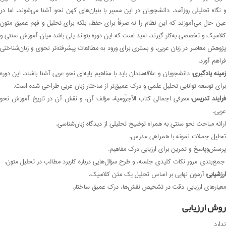
و نگاه تحلیلی روزآمد. دانشجویان در این مسیر با بنیان‌های کهن نحو آشنا می‌شوند، اما در
عین حال می‌آموزند که این نظام را نه صرفاً برای حفظ، بلکه برای تحلیل و فهم عمیق متون
کلاسیک و تخصصی به‌کار گیرند. امید است که این دوره بتواند پلی باشد میان آموزش سنتی و
پژوهش معاصر در زبان عربی، و بستری برای ورود به مطالعات پیشرفته‌تر نحوی و زبان‌شناختی
فراهم آورد.
مینه یادگیری:
دانشجویان و علاقه‌مندان باید با مفاهیم پایه‌ای نحو عربی آشنا باشند. این دوره
برای توسعه توانایی تحلیل علمی و درک عمیق‌تر از ساختار زبان عربی طراحی شده است.
فرایند تدریس:
معرفی اجمالی کتاب الآجرّومیة، مؤلف آن، و نقش آن در تاریخ آموزش نحو
عربی.
ارائه مباحث نحو سنتی به همراه توضیح تحلیلی از دیدگاه زبان‌شناسی.
تحلیل جملات نمونه با همراهی مدرس.
پرسش‌وپاسخ و تمرین برای ارزیابی درک مفاهیم.
جمع‌بندی: مرور نکات کلیدی جلسه، و طرح سؤال‌هایی درباره کاربرد مطالب در تحلیل متون.
ارزشیابی:
آزمون نهایی بر اساس تحلیل یک متن کلاسیک.
معیارهای ارزیابی: دقت در تشخیص نقش‌ها، درک عمیق ساختار.
روش ارزیابی
ندارد