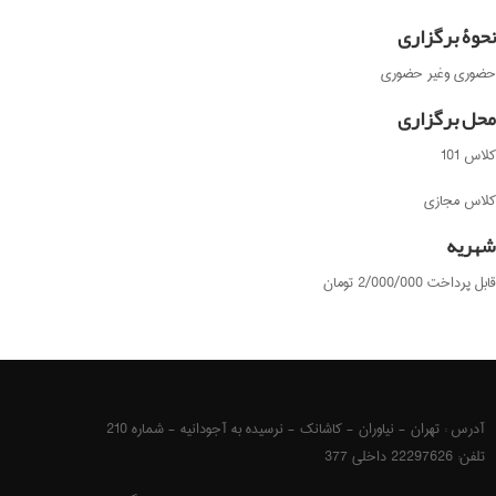
نحوۀ برگزاری
حضوری وغیر حضوری
محل برگزاری
کلاس 101
کلاس مجازی
شهریه
قابل پرداخت 2/000/000 تومان
آدرس : تهران - نیاوران - کاشانک - نرسیده به آجودانیه - شماره 210
تلفن: 22297626 داخلی 377